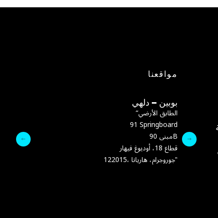
مواقعنا
بوبين – دلهي
بوبين – تيرانا
“الطابق الأرضي
91 Springboard
تيرانا، ألبانيا
مبنى 90B
:البريد الإلكتروني
قطاع 18، أوديوغ فيهار
رقم الهاتف:
+355 69 864 9342
in
122015، جوروجرام، هاريانا”