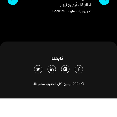
قطاع 18، أوديوغ فيهار
رقم الهاتف:
+355 69 864 9342
info@bo
122015، جوروجرام، هاريانا”
تابعنا
© 2024 بوبين. كل الحقوق محفوظة.