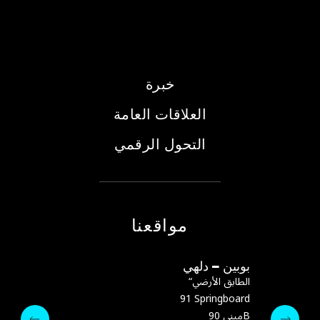
خبرة
العلاقات العامة
التحول الرقمي
مواقعنا
بوبين – دلهي
بوبين – تيرانا
“الطابق الأرضي
91 Springboard
تيرانا، ألبانيا
مبنى 90B
:البريد الإلكتروني
m